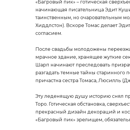
«Багровый пик» – готическая сверхъе
начинающая писательница Эдит Кушин
таинственным, но очаровательным м
Хиддлстон). Вскоре Томас делает Эди
согласием.
После свадьбы молодожены переезжа
мрачное здание, хранящее жуткие се
Шарп начинают преследовать призра
разгадать темные тайны старинного п
причастна сестра Томаса, Люсилль (Д
Эту леденящую душу историю снял п
Торо. Готическая обстановка, сверхъе
прекрасный дизайн декораций и кос
«Багровый пик» зрелищем, обязатель