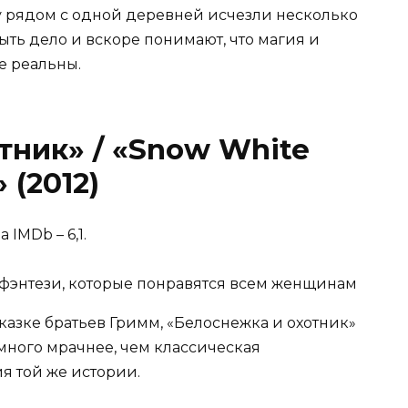
 рядом с одной деревней исчезли несколько
ыть дело и вскоре понимают, что магия и
е реальны.
тник» / «Snow White
 (2012)
 IMDb – 6,1.
азке братьев Гримм, «Белоснежка и охотник»
много мрачнее, чем классическая
я той же истории.