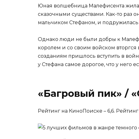
Юная волшебница Малефисента жила 
сказочными существами. Как-то раз о
мальчиком Стефаном, и подружилась 
Однако люди не были добры к Малефи
королем и со своим войском вторгс
созданиям пришлось вступить в войну
у Стефана самое дорогое, что у него е
«Багровый пик» / «
Рейтинг на КиноПоиске – 6,6. Рейтинг н