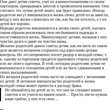
Они дают детям советы, учат их взаимоотношениям со своим
партнером, прикрываясь заботой и проявлением внимания. Они
считают, что лучше детей знают, как будет правильно. Иногда
родители могут вмешиваться в жизнь своих детей из-за зависти,
когда у них жизнь сложилась не так, как бы им хотелось, а у их
детей все хорошо.
Нередко родители вмешиваются в жизнь своих детей, пытаясь
таким образом реализовать свои несбывшиеся надежды и
несостоявшуюся жизнь. Манипулируют детьми, вызывая у них
чувство долга и давят на чувство вины.
Желание родителей давать советы детям, как им жить на самом
деле является желанием сохранить над взрослыми детьми
контроль. Но это непременно посеет раздор в молодой семье, т.
к. одному из партнеров придется принимать сторону родителей
или же своего партнера. В этой ситуации родителям лучше не
вмешиваться в отношения детей или же быть сдержанными в
своих высказываниях.
Но желания родителей очень часто не совпадают с желаниями
их детей. И активное вмешательство родителей в жизнь
молодой семьи может привести к распаду брака.
Не обижайтесь на детей за то, что они не слушают ваших
советов и не учатся на вашем опыте… Просто, им не нужны
ваши грабли, у них есть свои…