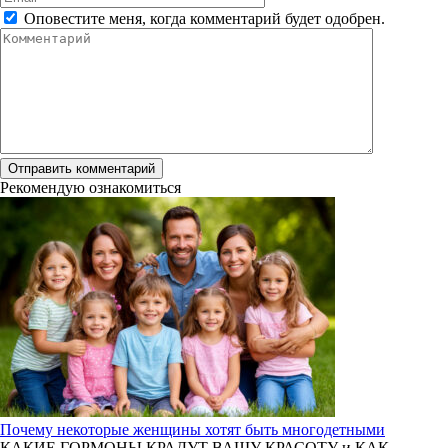
*
Оповестите меня, когда комментарий будет одобрен.
Комментарий
Рекомендую ознакомиться
Почему некоторые женщины хотят быть многодетными
КАКИЕ ГОРМОНЫ КРАДУТ ВАШУ КРАСОТУ и КАК