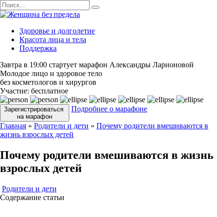
Перейти
Search
к
for:
содержанию
Здоровье и долголетие
Красота лица и тела
Поддержка
Завтра в 19:00 стартует марафон Александры Ларионовой
Молодое лицо и здоровое тело
без косметологов и хирургов
Участие:
бесплатное
Подробнее о марафоне
Зарегистрироваться
на марафон
Главная
»
Родители и дети
»
Почему родители вмешиваются в
жизнь взрослых детей
Почему родители вмешиваются в жизнь
взрослых детей
Родители и дети
Содержание статьи