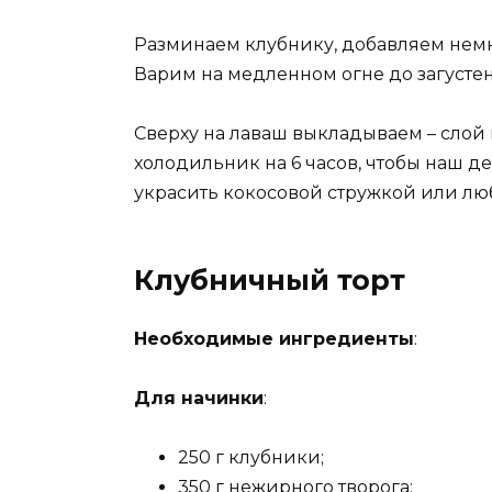
Разминаем клубнику, добавляем немн
Варим на медленном огне до загусте
Сверху на лаваш выкладываем – слой 
холодильник на 6 часов, чтобы наш д
украсить кокосовой стружкой или л
Клубничный торт
Необходимые ингредиенты
:
Для начинки
:
250 г клубники;
350 г нежирного творога;