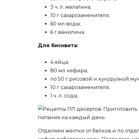
3 ч. л. желатина;
10 г сахарозаменителя;
60 мл воды;
6 г ванилина.
Для бисквита:
4 яйца;
80 мл кефира;
по 50 г рисовой и кукурузной му
10 г сахарозаменителя;
1 ч. л. соды.
Отделяем желтки от белков и по отде