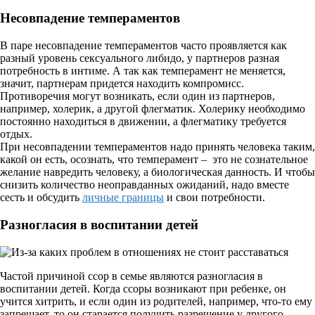
Несовпадение темпераментов
В паре несовпадение темпераментов часто проявляется как
разный уровень сексуального либидо, у партнеров разная
потребность в интиме. А так как темперамент не меняется,
значит, партнерам придется находить компромисс.
Противоречия могут возникать, если один из партнеров,
например, холерик, а другой флегматик. Холерику необходимо
постоянно находиться в движении, а флегматику требуется
отдых.
При несовпадении темпераментов надо принять человека таким,
какой он есть, осознать, что темперамент – это не сознательное
желание навредить человеку, а биологическая данность. И чтобы
снизить количество неоправданных ожиданий, надо вместе
сесть и обсудить
личные границы
и свои потребности.
Разногласия в воспитании детей
Частой причиной ссор в семье являются разногласия в
воспитании детей. Когда ссоры возникают при ребенке, он
учится хитрить, и если один из родителей, например, что-то ему
запрещает, то он старается получить разрешение у другого.