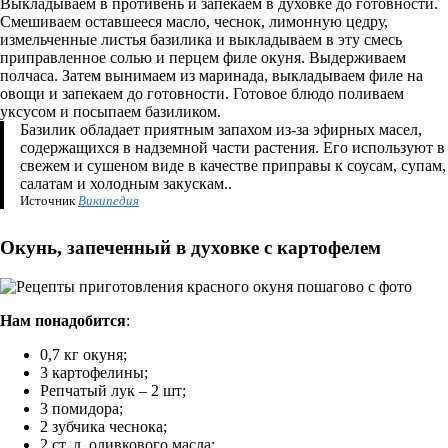
Выкладываем в противень и запекаем в духовке до готовности.
Смешиваем оставшееся масло, чеснок, лимонную цедру,
измельченные листья базилика и выкладываем в эту смесь
приправленное солью и перцем филе окуня. Выдерживаем
полчаса. Затем вынимаем из маринада, выкладываем филе на
овощи и запекаем до готовности. Готовое блюдо поливаем
уксусом и посыпаем базиликом.
Базилик обладает приятным запахом из-за эфирных масел,
содержащихся в надземной части растения. Его используют в
свежем и сушеном виде в качестве приправы к соусам, супам,
салатам и холодным закускам..
Источник
Википедия
Окунь, запеченный в духовке с картофелем
Нам понадобится
:
0,7 кг окуня;
3 картофелины;
Репчатый лук – 2 шт;
3 помидора;
2 зубчика чеснока;
2 ст. л. оливкового масла;