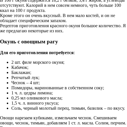
В 100 г окуня содержится 18,2 г белков, 3,4 г жиров, а углеводы
отсутствуют. Калорий в нем совсем немного, чуть больше 100
ккал на 100 г продукта.
Кроме этого он очень вкусный. В нем мало костей, и он не
обладает специфическим запахом.
Рецептов приготовления красного окуня большое количество. Я
же предлагаю некоторые из них.
Окунь с овощным рагу
Для его приготовления потребуется
:
2 шт. филе морского окуня;
Кабачок;
Баклажан;
Репчатый лук;
Чеснок – 4 шт;
Помидоры, маринованные в собственном соку;
1 ч. л. цедры лимона;
0,25 мл оливкового масла;
1,5 ч. л. винного уксуса;
Соль, черный молотый перец, тимьян, базилик – по вкусу.
Овощи нарезаем кубиками, измельчаем чеснок. Смешиваем
овощи, чеснок, тимьян, добавляем 1 ст. л. масла. Солим, перчим.