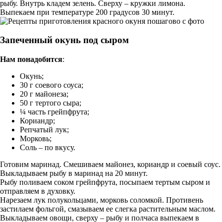
рыбу. Внутрь кладем зелень. Сверху – кружки лимона.
Выпекаем при температуре 200 градусов 30 минут.
Запеченный окунь под сыром
Нам понадобится
:
Окунь;
30 г соевого соуса;
20 г майонеза;
50 г тертого сыра;
¼ часть грейпфрута;
Кориандр;
Репчатый лук;
Морковь;
Соль – по вкусу.
Готовим маринад. Смешиваем майонез, кориандр и соевый соус.
Выкладываем рыбу в маринад на 20 минут.
Рыбу поливаем соком грейпфрута, посыпаем тертым сыром и
отправляем в духовку.
Нарезаем лук полукольцами, морковь соломкой. Противень
застилаем фольгой, смазываем ее слегка растительным маслом.
Выкладываем овощи, сверху – рыбу и полчаса выпекаем в