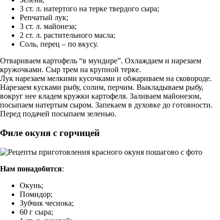
3 ст. л. натертого на терке твердого сыра;
Репчатый лук;
3 ст. л. майонеза;
2 ст. л. растительного масла;
Соль, перец – по вкусу.
Отвариваем картофель “в мундире”. Охлаждаем и нарезаем
кружочками. Сыр трем на крупной терке.
Лук нарезаем мелкими кусочками и обжариваем на сковороде.
Нарезаем кусками рыбу, солим, перчим. Выкладываем рыбу,
вокруг нее кладем кружки картофеля. Заливаем майонезом,
посыпаем натертым сыром. Запекаем в духовке до готовности.
Перед подачей посыпаем зеленью.
Филе окуня с горчицей
Нам понадобится
:
Окунь;
Помидор;
Зубчик чеснока;
60 г сыра;