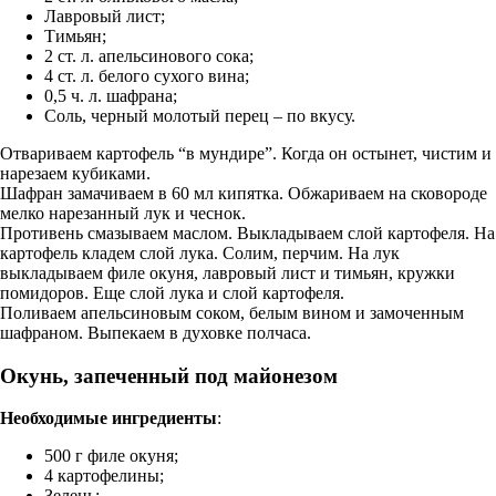
Лавровый лист;
Тимьян;
2 ст. л. апельсинового сока;
4 ст. л. белого сухого вина;
0,5 ч. л. шафрана;
Соль, черный молотый перец – по вкусу.
Отвариваем картофель “в мундире”. Когда он остынет, чистим и
нарезаем кубиками.
Шафран замачиваем в 60 мл кипятка. Обжариваем на сковороде
мелко нарезанный лук и чеснок.
Противень смазываем маслом. Выкладываем слой картофеля. На
картофель кладем слой лука. Солим, перчим. На лук
выкладываем филе окуня, лавровый лист и тимьян, кружки
помидоров. Еще слой лука и слой картофеля.
Поливаем апельсиновым соком, белым вином и замоченным
шафраном. Выпекаем в духовке полчаса.
Окунь, запеченный под майонезом
Необходимые ингредиенты
:
500 г филе окуня;
4 картофелины;
Зелень;