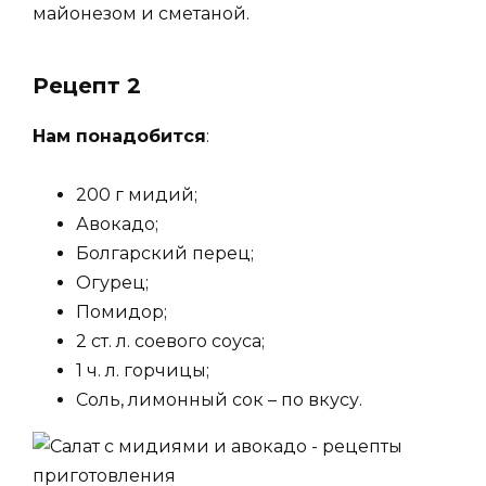
майонезом и сметаной.
Рецепт 2
Нам понадобится
:
200 г мидий;
Авокадо;
Болгарский перец;
Огурец;
Помидор;
2 ст. л. соевого соуса;
1 ч. л. горчицы;
Соль, лимонный сок – по вкусу.