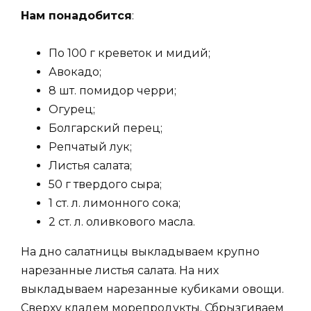
Нам понадобится
:
По 100 г креветок и мидий;
Авокадо;
8 шт. помидор черри;
Огурец;
Болгарский перец;
Репчатый лук;
Листья салата;
50 г твердого сыра;
1 ст. л. лимонного сока;
2 ст. л. оливкового масла.
На дно салатницы выкладываем крупно
нарезанные листья салата. На них
выкладываем нарезанные кубиками овощи.
Сверху кладем морепродукты. Сбрызгиваем